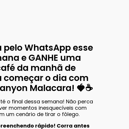
a pelo WhatsApp esse
mana e GANHE uma
café da manhã de
a começar o dia com
Canyon Malacara! 🍓☕️
até o final dessa semana! Não perca
iver momentos inesquecíveis com
um cenário de tirar o fôlego.
preenchendo rápido! Corra antes