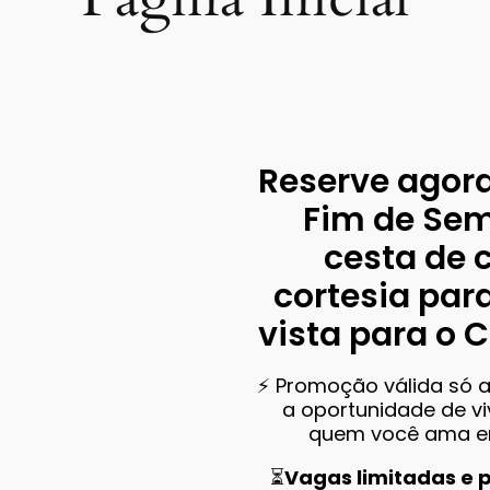
Reserve agor
Fim de Se
cesta de 
cortesia par
vista para o 
⚡️ Promoção válida só 
a oportunidade de v
quem você ama em 
⏳
Vagas limitadas e 