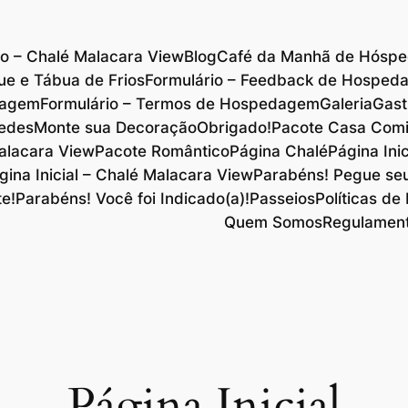
io – Chalé Malacara View
Blog
Café da Manhã de Hósp
ue e Tábua de Frios
Formulário – Feedback de Hosped
dagem
Formulário – Termos de Hospedagem
Galeria
Gast
pedes
Monte sua Decoração
Obrigado!
Pacote Casa Comi
Malacara View
Pacote Romântico
Página Chalé
Página Inic
gina Inicial – Chalé Malacara View
Parabéns! Pegue seu
e!
Parabéns! Você foi Indicado(a)!
Passeios
Políticas de
Quem Somos
Regulament
Página Inicial