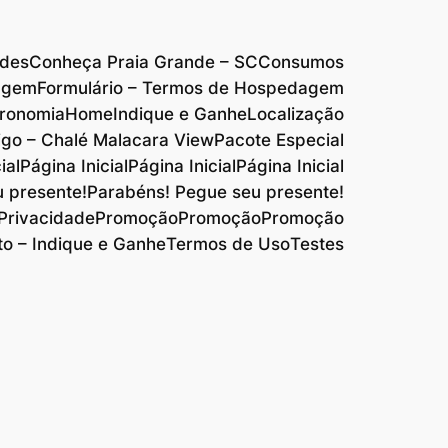
edes
Conheça Praia Grande – SC
Consumos
agem
Formulário – Termos de Hospedagem
ronomia
Home
Indique e Ganhe
Localização
go – Chalé Malacara View
Pacote Especial
ial
Página Inicial
Página Inicial
Página Inicial
 presente!
Parabéns! Pegue seu presente!
 Privacidade
Promoção
Promoção
Promoção
o – Indique e Ganhe
Termos de Uso
Testes