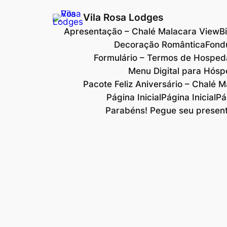
Vila Rosa Lodges
Apresentação – Chalé Malacara View
B
Decoração Romântica
Fond
Formulário – Termos de Hospe
Menu Digital para Hós
Pacote Feliz Aniversário – Chalé 
Página Inicial
Página Inicial
Pá
Parabéns! Pegue seu present