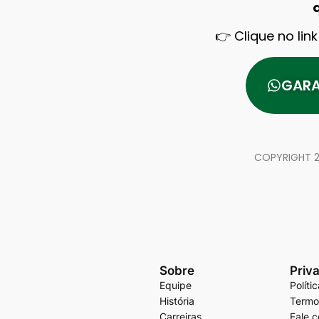
👉 Clique no lin
GARA
COPYRIGHT 2
Sobre
Priv
Equipe
Políti
História
Termo
Carreiras
Fale 