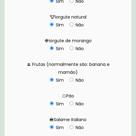
Sim
Não
🐮Iorgute natural
Sim
Não
🍓Iorgute de morango
Sim
Não
🍌 Frutas (normalmente são: banana e
mamão)
Sim
Não
🍞Pão
Sim
Não
🍔Salame Italiano
Sim
Não