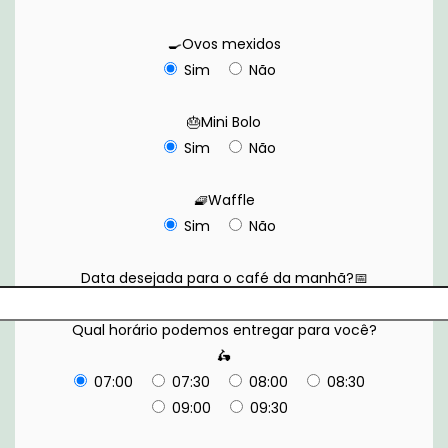
🍳Ovos mexidos
Sim
Não
🎂Mini Bolo
Sim
Não
🧇Waffle
Sim
Não
Data desejada para o café da manhã?📅
Qual horário podemos entregar para você?
🛵
07:00
07:30
08:00
08:30
09:00
09:30